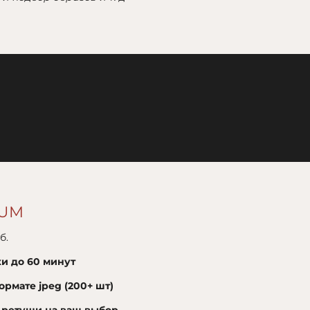
IUM
б.
и до 60 минут
ормате jpeg (200+ шт)
 ретуши на ваш выбор