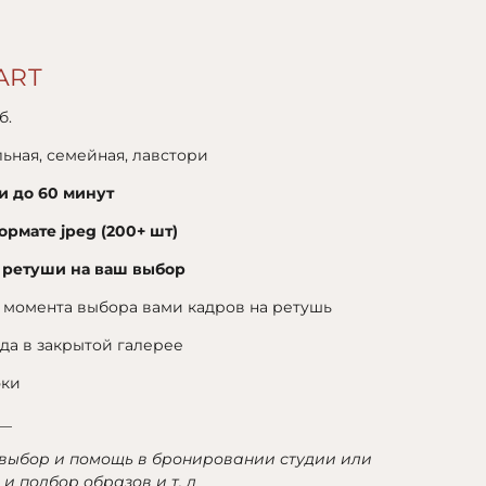
ART
б.
ьная, семейная, лавстори
и до 60 минут
ормате jpeg (200+ шт)
 ретуши на ваш выбор
 момента выбора вами кадров на ретушь
ода в закрытой галерее
эки
__
 выбор и помощь в бронировании студии или
и подбор образов и т. д