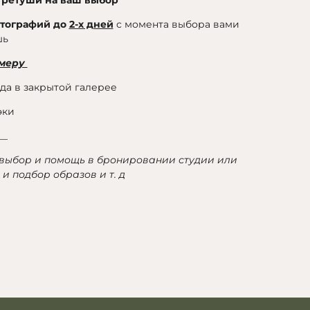
отографий до
2-х дней
с момента выбора вами
шь
амеру
ода в закрытой галерее
эки
__
 выбор и помощь в бронировании студии или
и подбор образов и т. д